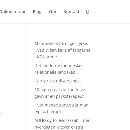
Online terapi
Blog
Om
Kontakt
Menneskets utrolige styrke:
Hvad vi kan lære af fangerne
i KZ-lejrene
Det moderne menneskes
relationelle landskab
Kan stress udløse angst
10 tegn på at du kan have
gavn af en psykoterapeut
Hvor mange gange går man
typisk i terapi
n
ADHD og forældreskab – når
hverdagen kræver ekstra