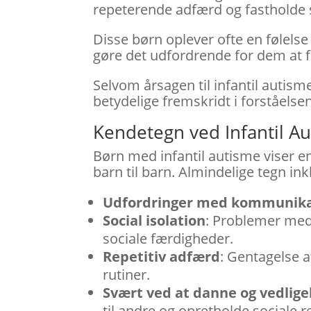
repeterende adfærd og fastholde s
Disse børn oplever ofte en følelse 
gøre det udfordrende for dem at 
Selvom årsagen til infantil autism
betydelige fremskridt i forståelse
Kendetegn ved Infantil A
Børn med infantil autisme viser e
barn til barn. Almindelige tegn ink
Udfordringer med kommunika
Social isolation
: Problemer med
sociale færdigheder.
Repetitiv adfærd
: Gentagelse a
rutiner.
Svært ved at danne og vedlig
til andre og opretholde sociale r