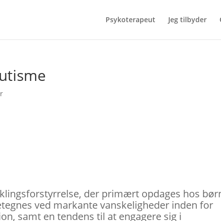
Psykoterapeut
Jeg tilbyder
Autisme
r
viklingsforstyrrelse, der primært opdages hos bør
detegnes ved markante vanskeligheder inden for
n, samt en tendens til at engagere sig i