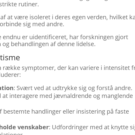
trikte rutiner.
af at være isoleret i deres egen verden, hvilket k
forbinde sig med andre.
e endnu er uidentificeret, har forskningen gjort
n og behandlingen af denne lidelse.
utisme
n række symptomer, der kan variere i intensitet f
luderer:
tion
: Svært ved at udtrykke sig og forstå andre.
 at interagere med jævnaldrende og manglende
f bestemte handlinger eller insistering på faste
eholde venskaber
: Udfordringer med at knytte s
elationer.