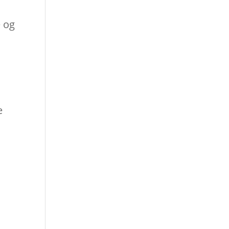
e og
e