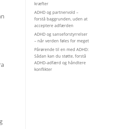
kræfter
ADHD og partnervold –
an
forstå baggrunden, uden at
acceptere adfærden
ADHD og sanseforstyrrelser
– når verden føles for meget
Pårørende til en med ADHD:
Sådan kan du støtte, forstå
ADHD-adfærd og håndtere
ra
konflikter
ig