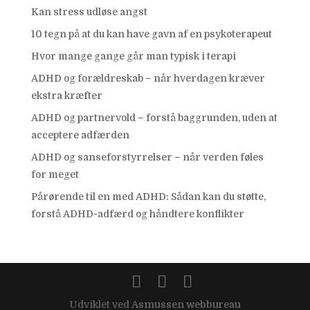
Kan stress udløse angst
10 tegn på at du kan have gavn af en psykoterapeut
Hvor mange gange går man typisk i terapi
ADHD og forældreskab – når hverdagen kræver
ekstra kræfter
ADHD og partnervold – forstå baggrunden, uden at
acceptere adfærden
ADHD og sanseforstyrrelser – når verden føles
for meget
Pårørende til en med ADHD: Sådan kan du støtte,
forstå ADHD-adfærd og håndtere konflikter
Udviklet ved
Asmussen webbureau