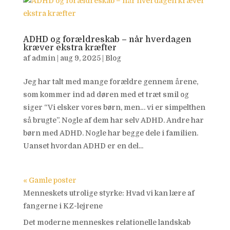
ADHD og forældreskab – når hverdagen
kræver ekstra kræfter
af
admin
|
aug 9, 2025
|
Blog
Jeg har talt med mange forældre gennem årene,
som kommer ind ad døren med et træt smil og
siger “Vi elsker vores børn, men… vi er simpelthen
så brugte”. Nogle af dem har selv ADHD. Andre har
børn med ADHD. Nogle har begge dele i familien.
Uanset hvordan ADHD er en del...
« Gamle poster
Menneskets utrolige styrke: Hvad vi kan lære af
fangerne i KZ-lejrene
Det moderne menneskes relationelle landskab