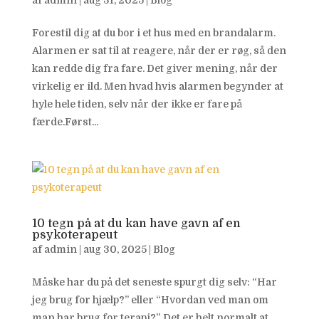
af
admin
|
aug 31, 2025
|
Blog
Forestil dig at du bor i et hus med en brandalarm.
Alarmen er sat til at reagere, når der er røg, så den
kan redde dig fra fare. Det giver mening, når der
virkelig er ild. Men hvad hvis alarmen begynder at
hyle hele tiden, selv når der ikke er fare på
færde.Først...
10 tegn på at du kan have gavn af en
psykoterapeut
af
admin
|
aug 30, 2025
|
Blog
Måske har du på det seneste spurgt dig selv: “Har
jeg brug for hjælp?” eller “Hvordan ved man om
man har brug for terapi?”. Det er helt normalt at