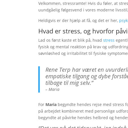
Velkommen, stressramte! Hvis du føler, at stress
uundgåelig følgesvend i vores moderne livsstil, 
Heldigvis er der hjælp at få, og det er her,
psyk
Hvad er stress, og hvorfor påv
Lad os først kaste et blik på, hvad
stress
egentli
fysisk og mental reaktion på krav og udfordringe
søvnløshed og irritabilitet til fysiske sympto
Rene Terp har været en uvurderli
empatiske tilgang og dybe forstå
tilbage til mig selv.”
– Maria
For
Maria
begyndte hendes rejse med stress for
på arbejdet kombineret med personlige udford
begyndte at påvirke hendes helbred og hendes