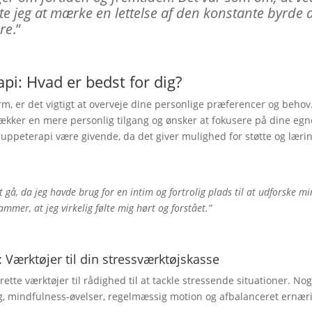
te jeg at mærke en lettelse af den konstante byrde 
dre
.”
api: Hvad er bedst for dig?
rm, er det vigtigt at overveje dine personlige præferencer og behov
trækker en mere personlig tilgang og ønsker at fokusere på dine egn
uppeterapi være givende, da det giver mulighed for støtte og læri
at gå, da jeg havde brug for en intim og fortrolig plads til at udforske m
ammer, at jeg virkelig følte mig hørt og forstået.”
: Værktøjer til din stressværktøjskasse
rette værktøjer til rådighed til at tackle stressende situationer. Nog
ing, mindfulness-øvelser, regelmæssig motion og afbalanceret ernær