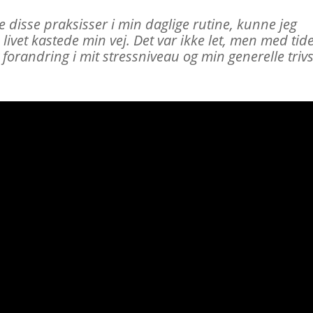
re disse praksisser i min daglige rutine, kunne jeg
ivet kastede min vej. Det var ikke let, men med tid
forandring i mit stressniveau og min generelle trivs