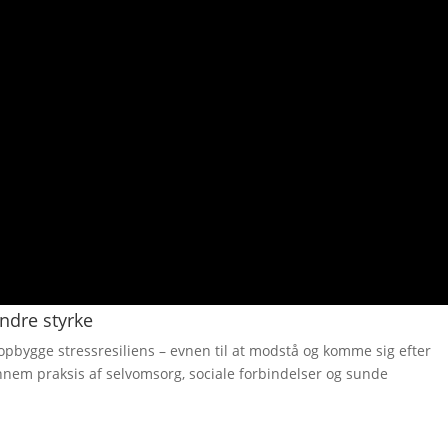
indre styrke
 opbygge stressresiliens – evnen til at modstå og komme sig efter
nem praksis af selvomsorg, sociale forbindelser og sunde