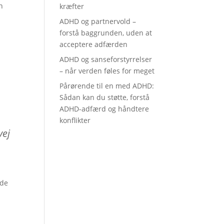
n
kræfter
ADHD og partnervold –
forstå baggrunden, uden at
acceptere adfærden
ADHD og sanseforstyrrelser
– når verden føles for meget
Pårørende til en med ADHD:
Sådan kan du støtte, forstå
ADHD-adfærd og håndtere
konflikter
vej
ode