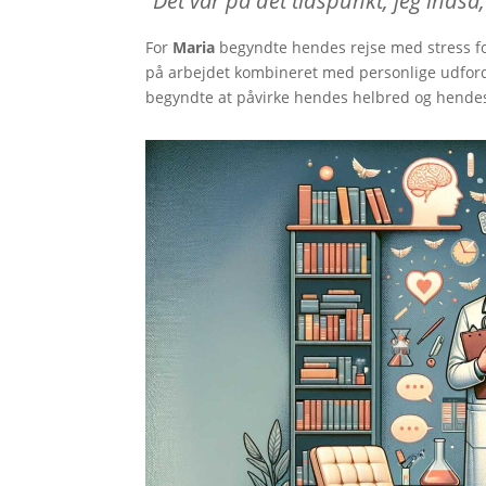
“Det var på det tidspunkt, jeg indså
For
Maria
begyndte hendes rejse med stress for
på arbejdet kombineret med personlige udford
begyndte at påvirke hendes helbred og hendes