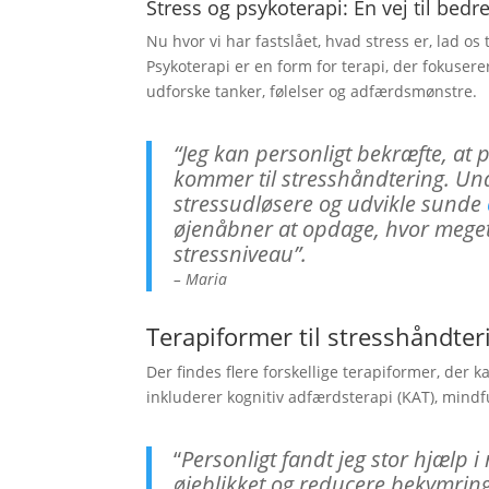
Stress og psykoterapi: En vej til bedre
Nu hvor vi har fastslået, hvad stress er, lad 
Psykoterapi er en form for terapi, der fokuser
udforske tanker, følelser og adfærdsmønstre.
“Jeg kan personligt bekræfte, at
kommer til stresshåndtering. Und
stressudløsere og udvikle sunde
øjenåbner at opdage, hvor mege
stressniveau”.
– Maria
Terapiformer til stresshåndter
Der findes flere forskellige terapiformer, der
inkluderer kognitiv adfærdsterapi (KAT), mind
“
Personligt fandt jeg stor hjælp i
øjeblikket og reducere bekymring