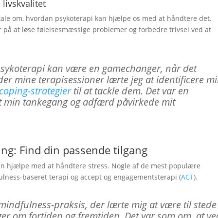
 livskvalitet
os tale om, hvordan psykoterapi kan hjælpe os med at håndtere det.
er på at løse følelsesmæssige problemer og forbedre trivsel ved at
 psykoterapi kan være en gamechanger, når det
er mine terapisessioner lærte jeg at identificere m
coping-strategier
til at tackle dem. Det var en
t min tankegang og adfærd påvirkede mit
ing: Find din passende tilgang
 kan hjælpe med at håndtere stress. Nogle af de mest populære
fulness-baseret terapi og accept og engagementsterapi (
ACT
).
 mindfulness-praksis, der lærte mig at være til stede 
er om fortiden og fremtiden. Det var som om, at ve