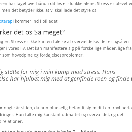
en har taget overhånd i dit liv, er du ikke alene. Stress er blevet e
men det betyder ikke, at vi skal lade det styre os.
oterapi
kommer ind i billedet.
irker det os Så meget?
g er. Stress er ikke kun en følelse af overvældelse; det er også en
r i vores liv. Det kan manifestere sig på forskellige måder, lige fra
mer som hovedpine og fordøjelsesproblemer.
g støtte for mig i min kamp mod stress. Hans
else har hjulpet mig med at genfinde roen og finde 
 nogle år siden, da hun pludselig befandt sig midt i en travl peri
ringer. Hun følte mig konstant udmattet og overvældet, og det
 relationer.