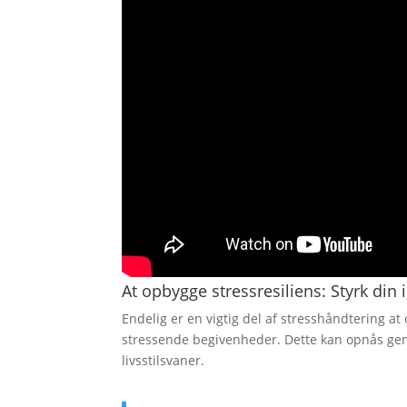
At opbygge stressresiliens: Styrk din 
Endelig er en vigtig del af stresshåndtering at
stressende begivenheder. Dette kan opnås gen
livsstilsvaner.