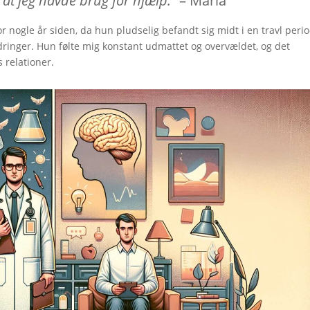
, at jeg havde brug for hjælp.
” – Maria
 nogle år siden, da hun pludselig befandt sig midt i en travl peri
ringer. Hun følte mig konstant udmattet og overvældet, og det
 relationer.